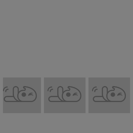
بررسی اجمالی
اقامتگاه بوم گردی الماس سبز واقع در کیلومتر ۱۵ دژ تاریخی قلعه رودخان
فومن، با چشم اندازی فوق العاده اطراف اقامتگاه از یک سو کوه و جنگل و از
سوی دیگر شالیزار، منطقه کاملا بکر و دست نخورده، ارامش و سکوت منطقه
زبان زد مسافرین و گردشگران عزیری بده که حداقل یکبار اقامت رو تجربه
کردن، غذاهای محلی اراده می شود.
تصاویر